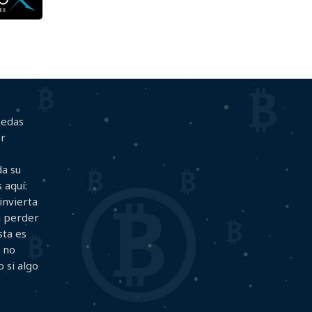
nedas
er
da su
 aquí:
invierta
a perder
sta es
y no
 si algo