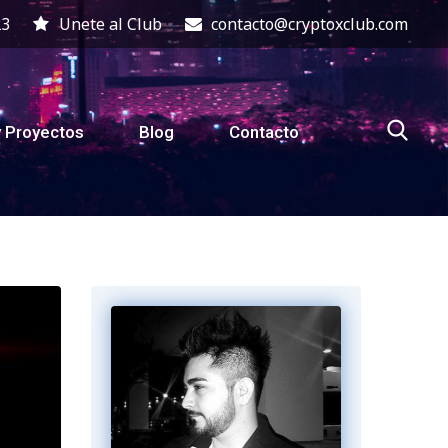
23
Unete al Club
contacto@cryptoxclub.com
y Proyectos
Blog
Contacto