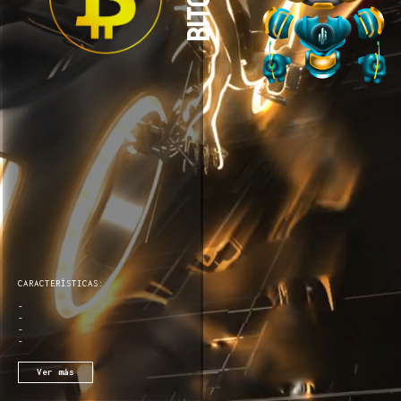
CARACTERÍSTICAS:
-
-
-
-
Ver más