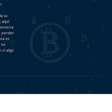
er
da su
 aquí:
invierta
a perder
sta es
y no
 si algo