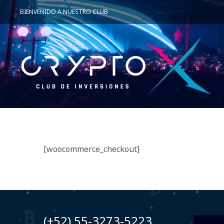
BIENVENIDO A NUESTRO CLUB
[woocommerce_checkout]
(+52) 55-3273-5223