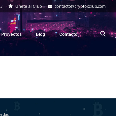
23
Unete al Club
contacto@cryptoxclub.com
y Proyectos
Blog
Contacto
nedas