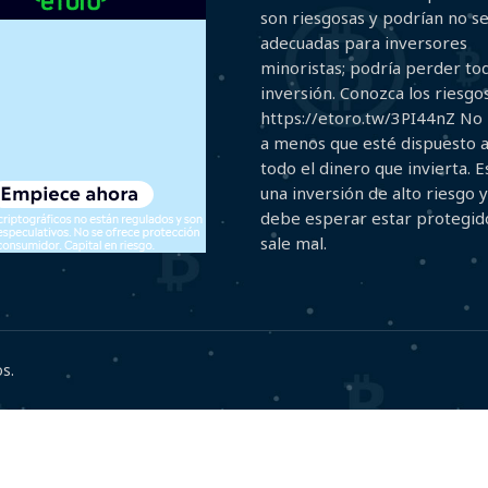
son riesgosas y podrían no s
adecuadas para inversores
minoristas; podría perder to
inversión. Conozca los riesgos
https://etoro.tw/3PI44nZ No 
a menos que esté dispuesto 
todo el dinero que invierta. E
una inversión de alto riesgo 
debe esperar estar protegido
sale mal.
s.